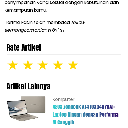
penyimpanan yang sesuai dengan kebutuhan dan
kemampuan kamu.
Terima kasih telah membaca
fellow
semangkamanians!
ðŸ˜‰
Rate Artikel
☆
☆
☆
☆
☆
Artikel Lainnya
Komputer
ASUS Zenbook A14 (UX3407QA):
Laptop Ringan dengan Performa
AI Canggih