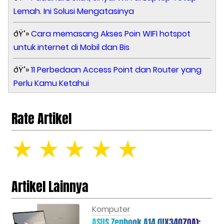
Lemah. Ini Solusi Mengatasinya
ðŸ’»
Cara memasang Akses Poin WIFI hotspot
untuk internet di Mobil dan Bis
ðŸ’»
11 Perbedaan Access Point dan Router yang
Perlu Kamu Ketahui
Rate Artikel
☆
☆
☆
☆
☆
Artikel Lainnya
Komputer
ASUS Zenbook A14 (UX3407QA):