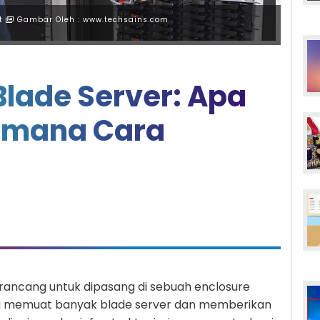
t
Gambar Oleh : www.techsains.com
lade Server: Apa
aimana Cara
dirancang untuk dipasang di sebuah enclosure
ang memuat banyak blade server dan memberikan