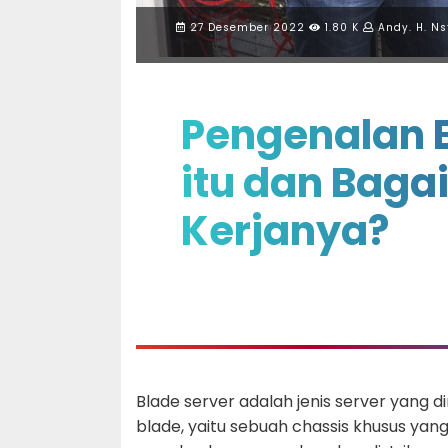
27 Desember 2022
1.80 K
Andy. H. Ns
Pengenalan B
itu dan Bag
Kerjanya?
Blade server adalah jenis server yang 
blade, yaitu sebuah chassis khusus y