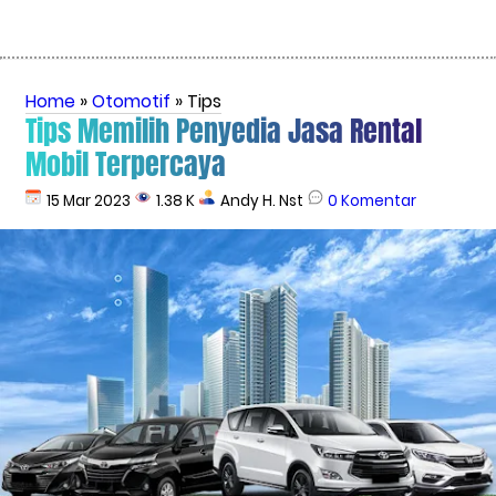
Home
»
Otomotif
» Tips
Tips Memilih Penyedia Jasa Rental
Mobil Terpercaya
15 Mar 2023
1.38 K
Andy H. Nst
0 Komentar