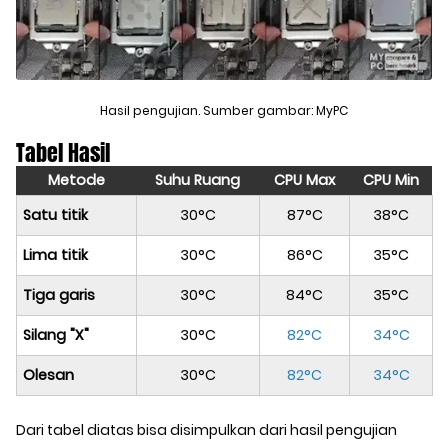
Hasil pengujian. Sumber gambar: MyPC
Tabel Hasil
Metode
Suhu Ruang
CPU Max
CPU Min
Satu titik
30°C
87°C
38°C
Lima titik
30°C
86°C
35°C
Tiga garis
30°C
84°C
35°C
Silang "X"
30°C
82°C
34°C
Olesan
30°C
82°C
34°C
Dari tabel diatas bisa disimpulkan dari hasil pengujian